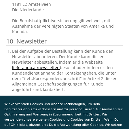
1181 LD Amstelveen
Die Niederlande
Die Berufshaftpflichtversicherung gilt weltweit, mit
Ausnahme der Vereinigten Staaten von Amerika und
Kanada.
10. Newsletter
Bei der Aufgabe der Bestellung kann der Kunde den
Newsletter abonnieren. Der Kunde kann diesen
Newsletter abbestellen, indem er die Webseite
lieferando.at/newsletter
besucht oder indem er den
Kundendienst anhand der Kontaktangaben, die unter
dem Titel „Korrespondenzanschrift“ in Artikel 2 dieser
Allgemeinen Geschäftsbedingungen für Kunde
angeführt sind, kontaktiert.
11. Einsichtnahme und Berichtigung der
Wir verwenden Cookies und andere Technologien, um Dein
gespeicherten personenbezogenen
Benutzererlebnis zu verbessern und zu personalisieren, für Analysen zur
Daten
Optimierung und Werbung in Zusammenarbeit mit Dritten. Wir
verwenden unsere eigenen Cookies und Cookies von Dritten. Wenn Du
auf OK klickst, akzeptierst Du die Verwendung aller Cookies. Wir setzen
Takeaway.com verarbeitet personenbezogene Daten in